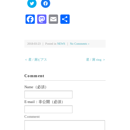
ク
Facebook
リ
で
ッ
共
ク
有
し
す
Facebook
Mastodon
Email
共
て
る
Twitter
に
有
で
は
共
ク
有
リ
(新
ッ
し
ク
い
し
2018-03-23 ｜ Posted in
NEWS
｜
No Comments »
ウ
て
ィ
く
ン
だ
ド
さ
＜ 星 / 屑ピアス
星 / 屑 ring ＞
ウ
い
で
(新
開
し
き
い
ま
ウ
Comment
す)
ィ
ン
ド
Name（必須）
ウ
で
開
き
E-mail：非公開（必須）
ま
す)
Comment