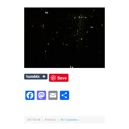
Save
Facebook
Mastodon
Email
共
有
2017-05-08 ｜ Posted in ｜
No Comments »