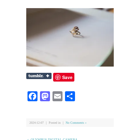
Save
Facebook
Mastodon
Email
共
有
2024-12-07 ｜ Posted in ｜
No Comments »
＜ OLYMPUS DIGITAL CAMERA