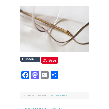
Save
Facebook
Mastodon
Email
共
有
2025-07-08 ｜ Posted in ｜
No Comments »
＜ OLYMPUS DIGITAL CAMERA