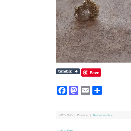
Save
Facebook
Mastodon
Email
共
有
2017-09-15 ｜ Posted in ｜
No Comments »