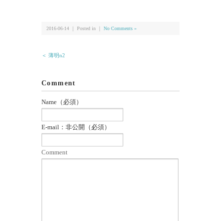
有
2016-06-14 ｜ Posted in ｜
No Comments »
＜ 薄明n2
Comment
Name（必須）
E-mail：非公開（必須）
Comment