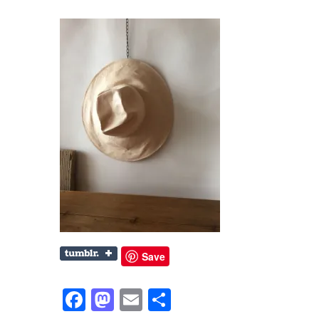
Save
Facebook
Mastodon
Email
共