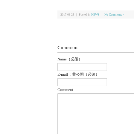
共
ク
有
リ
(新
ッ
し
ク
い
し
2017-09-25 ｜ Posted in
NEWS
｜
No Comments »
ウ
て
ィ
く
ン
だ
ド
さ
ウ
い
で
(新
開
し
き
い
ま
ウ
Comment
す)
ィ
ン
ド
Name（必須）
ウ
で
開
き
E-mail：非公開（必須）
ま
す)
Comment