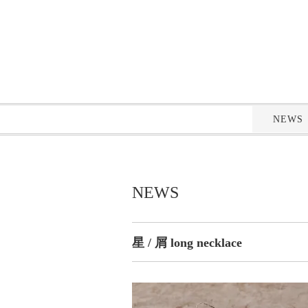
NEWS
NEWS
星 / 屑 long necklace