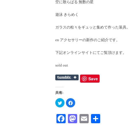
空に散らばる 無数の星
遊泳 きらめく
ガラスの粒々をギュッと集めて作った装具
en アクセサリーの新作のご紹介です。
下記オンラインサイトにてご覧頂けます。
sold out
Save
共有:
ク
Facebook
リ
で
ッ
共
ク
有
し
す
Facebook
Mastodon
Email
共
て
る
Twitter
に
有
で
は