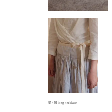
星 / 屑 long necklace