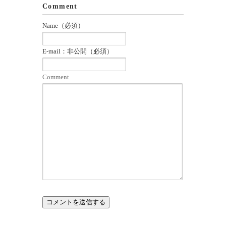
ま
ウ
Comment
す)
ィ
ン
ド
Name（必須）
ウ
で
開
き
E-mail：非公開（必須）
ま
す)
Comment