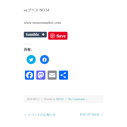
enブース NO.54
www:tennozmarket.com
Save
共有:
ク
Facebook
リ
で
ッ
共
ク
有
し
す
Facebook
Mastodon
Email
共
て
る
Twitter
に
有
で
は
共
ク
有
リ
(新
ッ
し
ク
い
し
2018-09-11 ｜ Posted in
NEWS
｜
No Comments »
ウ
て
ィ
く
ン
だ
ド
さ
＜ イベントのお知らせ
POP UP SHOP ＞
ウ
い
で
(新
開
し
き
い