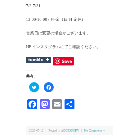
7/3-7/31
12:00-16:00 / 月-金（日 月 定休)
営業日は変更の場合がございます。
HP インスタグラムにてご確認ください。
Save
共有:
ク
Facebook
リ
で
ッ
共
ク
有
し
す
Facebook
Mastodon
Email
共
て
る
Twitter
に
有
で
は
共
ク
有
リ
(新
ッ
し
ク
い
し
2020-07-12 ｜ Posted in
ACCESSORY
｜
No Comments »
ウ
て
ィ
く