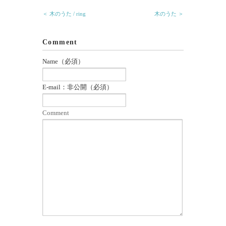
ン
だ
ド
さ
＜ 木のうた / ring
木のうた ＞
ウ
い
で
(新
開
し
き
い
ま
ウ
Comment
す)
ィ
ン
ド
Name（必須）
ウ
で
開
き
E-mail：非公開（必須）
ま
す)
Comment