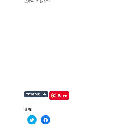
あわいのおやつ
Save
共有:
ク
Facebook
リ
で
ッ
共
ク
有