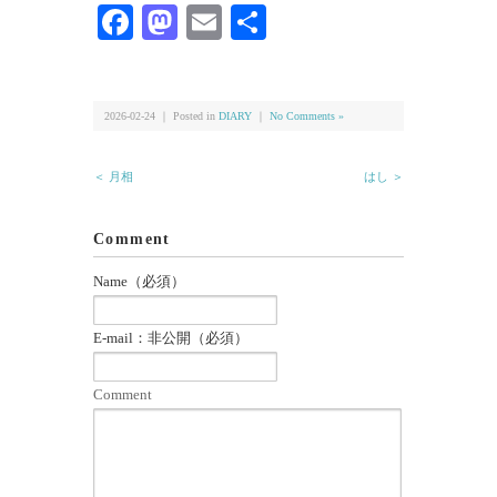
し
す
Facebook
Mastodon
Email
共
て
る
Twitter
に
有
で
は
共
ク
有
リ
(新
ッ
し
ク
い
し
2026-02-24 ｜ Posted in
DIARY
｜
No Comments »
ウ
て
ィ
く
ン
だ
ド
さ
＜ 月相
はし ＞
ウ
い
で
(新
開
し
き
い
ま
ウ
Comment
す)
ィ
ン
ド
Name（必須）
ウ
で
開
き
E-mail：非公開（必須）
ま
す)
Comment