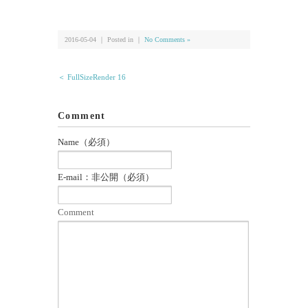
有
2016-05-04 ｜ Posted in ｜
No Comments »
＜ FullSizeRender 16
Comment
Name（必須）
E-mail：非公開（必須）
Comment