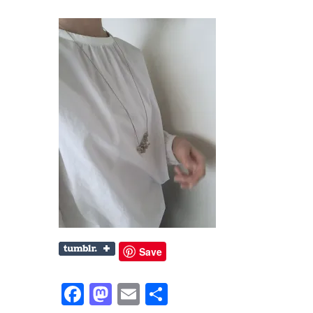
Save
Facebook
Mastodon
Email
共