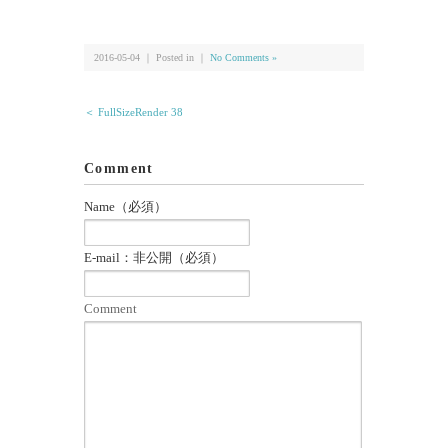
有
2016-05-04 ｜ Posted in ｜
No Comments »
＜ FullSizeRender 38
Comment
Name（必須）
E-mail：非公開（必須）
Comment