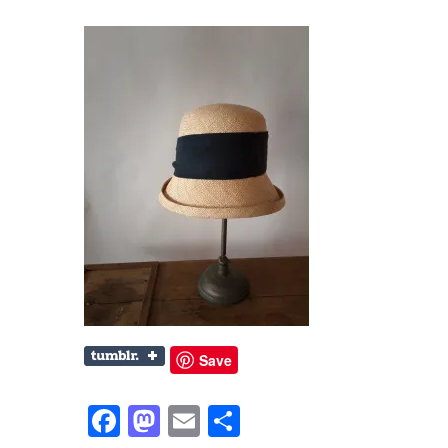
Save
Facebook
Mastodon
Email
共