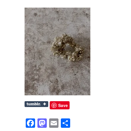
Save
Facebook
Mastodon
Email
共