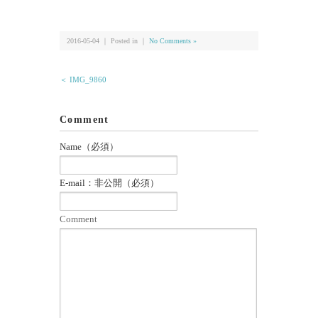
有
2016-05-04 ｜ Posted in ｜
No Comments »
＜ IMG_9860
Comment
Name（必須）
E-mail：非公開（必須）
Comment