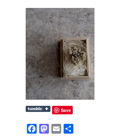
Save
Facebook
Mastodon
Email
共