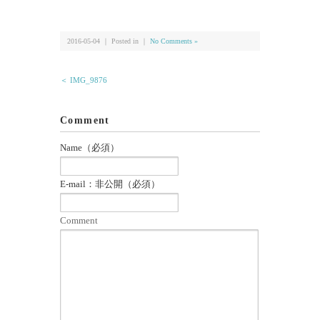
有
2016-05-04 ｜ Posted in ｜
No Comments »
＜ IMG_9876
Comment
Name（必須）
E-mail：非公開（必須）
Comment