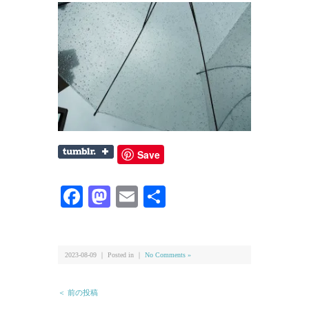
Save
Facebook
Mastodon
Email
共
有
2023-08-09 ｜ Posted in ｜
No Comments »
＜ 前の投稿