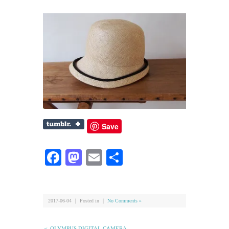
Save
Facebook
Mastodon
Email
共
有
2017-06-04 ｜ Posted in ｜
No Comments »
＜ OLYMPUS DIGITAL CAMERA