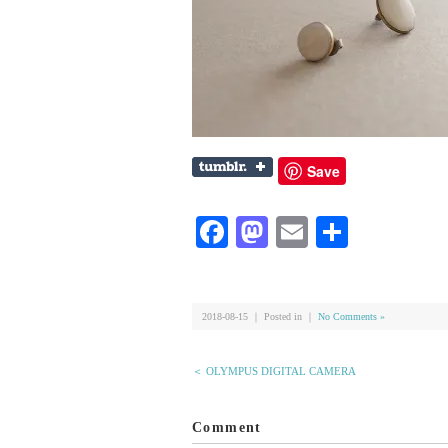
Save
Facebook
Mastodon
Email
共
有
2018-08-15 ｜ Posted in ｜
No Comments »
＜ OLYMPUS DIGITAL CAMERA
Comment