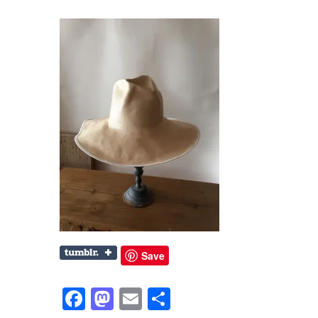
Save
Facebook
Mastodon
Email
共