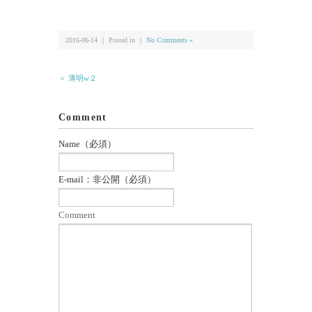
有
2016-06-14 ｜ Posted in ｜
No Comments »
＜ 薄明w２
Comment
Name（必須）
E-mail：非公開（必須）
Comment