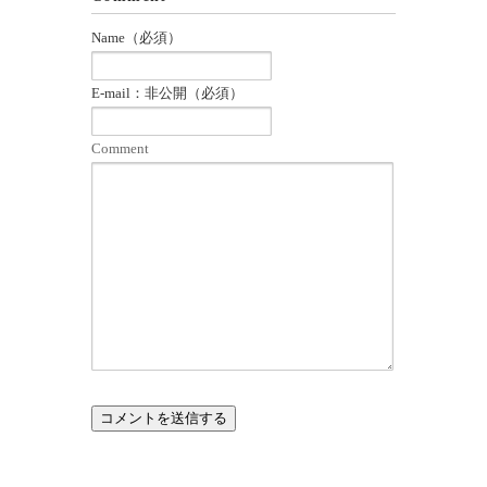
す)
ィ
ン
ド
Name（必須）
ウ
で
開
き
E-mail：非公開（必須）
ま
す)
Comment