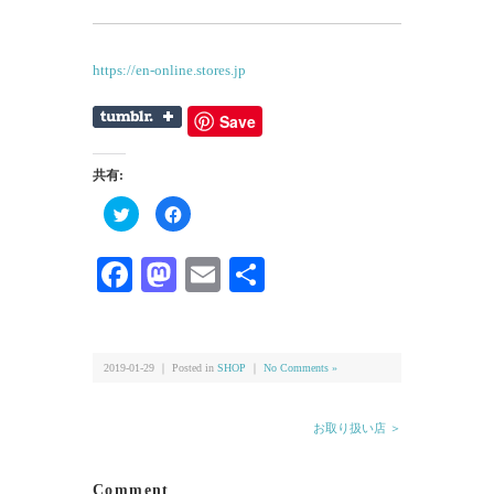
https://en-online.stores.jp
Save
共有:
ク
Facebook
リ
で
ッ
共
ク
有
し
す
Facebook
Mastodon
Email
共
て
る
Twitter
に
有
で
は
共
ク
有
リ
(新
ッ
し
ク
い
し
2019-01-29 ｜ Posted in
SHOP
｜
No Comments »
ウ
て
ィ
く
ン
だ
ド
さ
お取り扱い店 ＞
ウ
い
で
(新
開
し
き
い
ま
ウ
Comment