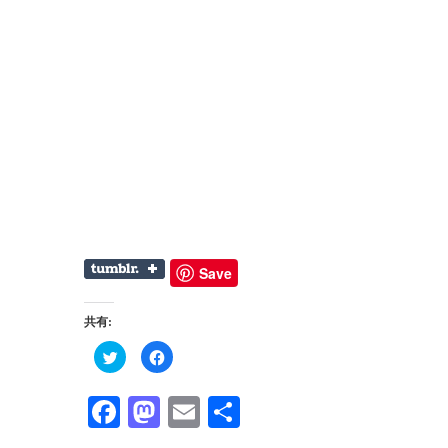
Save
共有:
ク
Facebook
リ
で
ッ
共
ク
有
し
す
Facebook
Mastodon
Email
共
て
る
Twitter
に
有
で
は