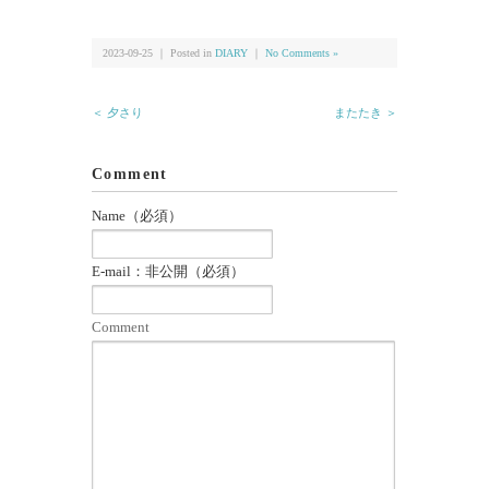
共
ク
有
リ
(新
ッ
し
ク
い
し
2023-09-25 ｜ Posted in
DIARY
｜
No Comments »
ウ
て
ィ
く
ン
だ
ド
さ
＜ 夕さり
またたき ＞
ウ
い
で
(新
開
し
き
い
ま
ウ
Comment
す)
ィ
ン
ド
Name（必須）
ウ
で
開
き
E-mail：非公開（必須）
ま
す)
Comment