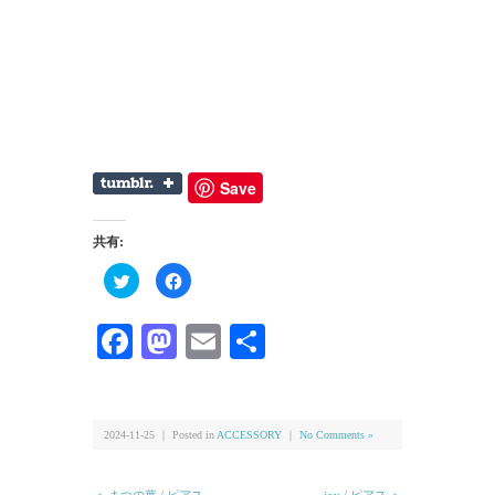
Save
共有:
ク
Facebook
リ
で
ッ
共
ク
有
し
す
Facebook
Mastodon
Email
共
て
る
Twitter
に
有
で
は
共
ク
有
リ
(新
ッ
し
ク
い
し
2024-11-25 ｜ Posted in
ACCESSORY
｜
No Comments »
ウ
て
ィ
く
ン
だ
ド
さ