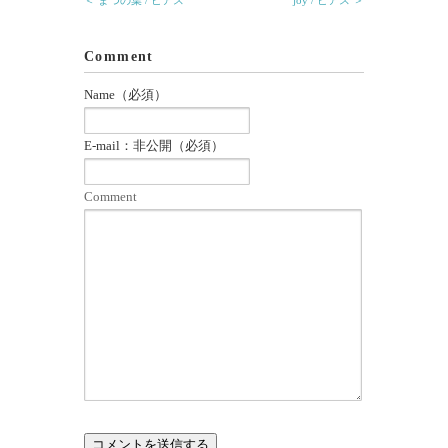
＜ まつの葉 / ピアス
joy / ピアス ＞
ウ
い
で
(新
開
し
き
い
ま
ウ
Comment
す)
ィ
ン
ド
Name（必須）
ウ
で
開
き
E-mail：非公開（必須）
ま
す)
Comment