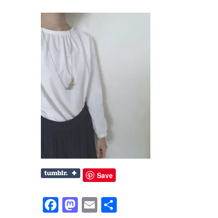
Save
Facebook
Mastodon
Email
共