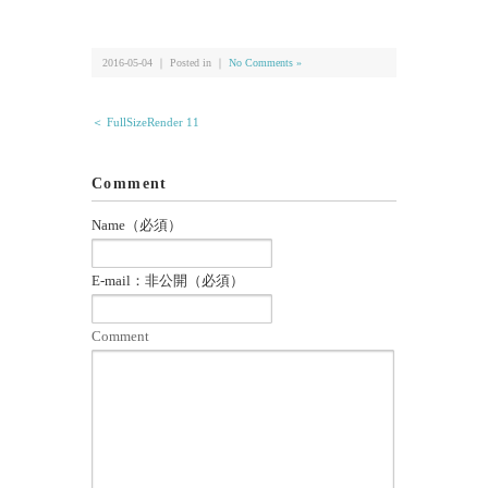
有
2016-05-04 ｜ Posted in ｜
No Comments »
＜ FullSizeRender 11
Comment
Name（必須）
E-mail：非公開（必須）
Comment