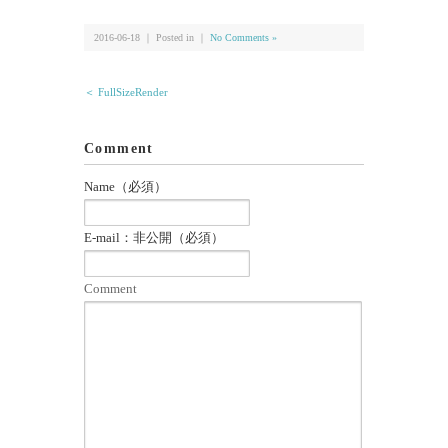
2016-06-18 ｜ Posted in ｜
No Comments »
＜ FullSizeRender
Comment
Name（必須）
E-mail：非公開（必須）
Comment