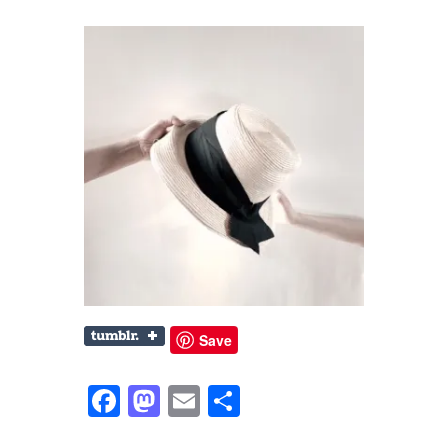
Save
Facebook
Mastodon
Email
共
有