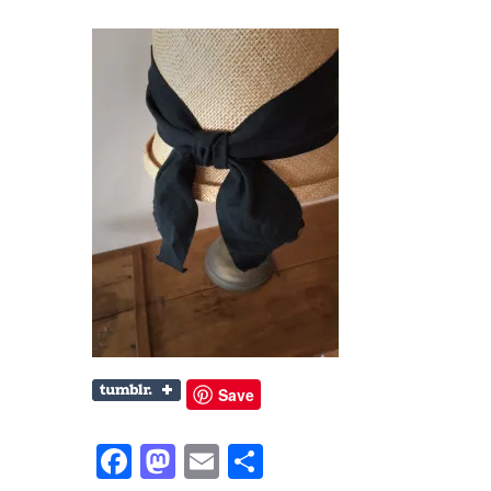
Save
Facebook
Mastodon
Email
共