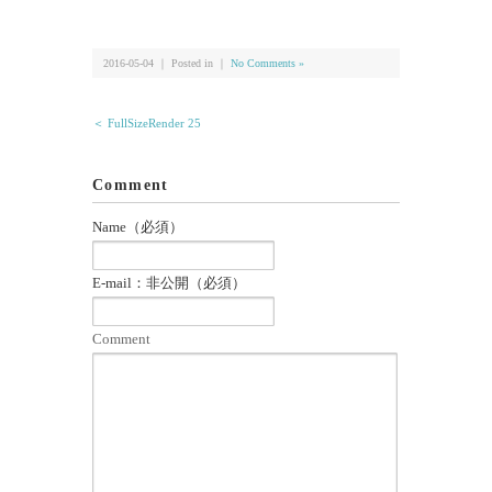
有
2016-05-04 ｜ Posted in ｜
No Comments »
＜ FullSizeRender 25
Comment
Name（必須）
E-mail：非公開（必須）
Comment