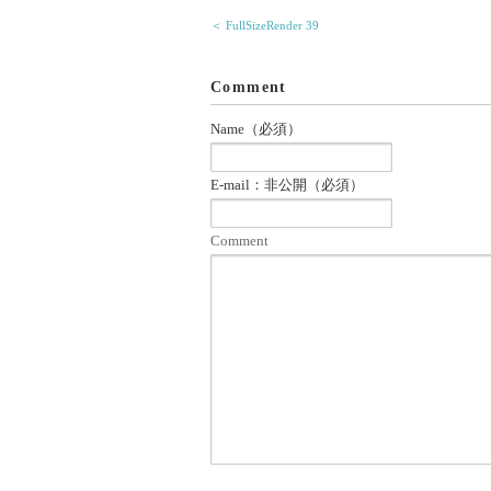
＜ FullSizeRender 39
Comment
Name（必須）
E-mail：非公開（必須）
Comment