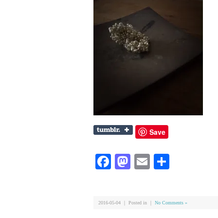
Save
Facebook
Mastodon
Email
共
有
2016-05-04 ｜ Posted in ｜
No Comments »