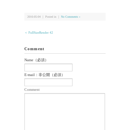
有
2016-05-04 ｜ Posted in ｜
No Comments »
＜ FullSizeRender 42
Comment
Name（必須）
E-mail：非公開（必須）
Comment