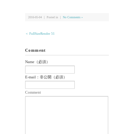
有
2016-05-04 ｜ Posted in ｜
No Comments »
＜ FullSizeRender 51
Comment
Name（必須）
E-mail：非公開（必須）
Comment