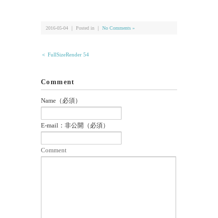
有
2016-05-04 ｜ Posted in ｜
No Comments »
＜ FullSizeRender 54
Comment
Name（必須）
E-mail：非公開（必須）
Comment