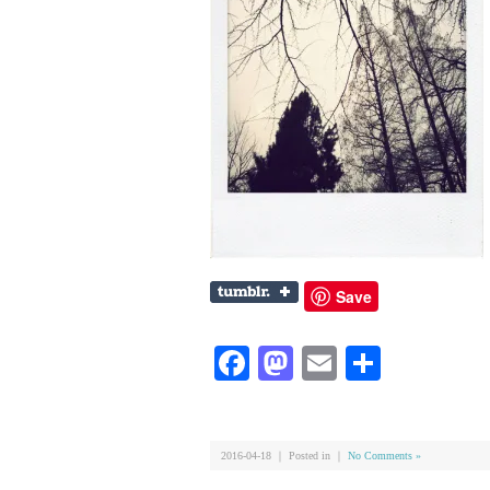
Save
Facebook
Mastodon
Email
共
有
2016-04-18 ｜ Posted in ｜
No Comments »