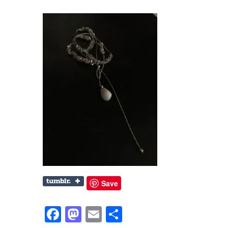
Save
Facebook
Mastodon
Email
共