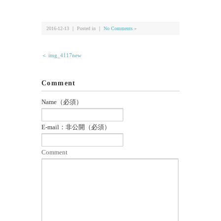
有
2016-12-13 ｜ Posted in ｜
No Comments »
＜ img_4117new
Comment
Name（必須）
E-mail：非公開（必須）
Comment