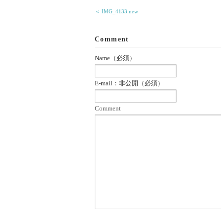
＜ IMG_4133 new
Comment
Name（必須）
E-mail：非公開（必須）
Comment