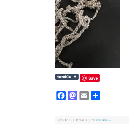
Save
Facebook
Mastodon
Email
共
有
2016-12-13 ｜ Posted in ｜
No Comments »