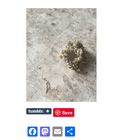
Save
Facebook
Mastodon
Email
共