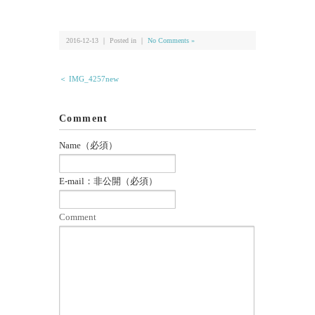
有
2016-12-13 ｜ Posted in ｜
No Comments »
＜ IMG_4257new
Comment
Name（必須）
E-mail：非公開（必須）
Comment