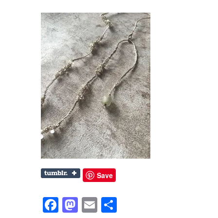
Save
Facebook
Mastodon
Email
共