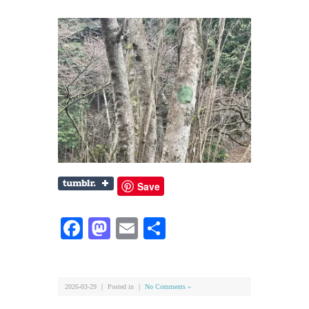
Save
Facebook
Mastodon
Email
共
有
2026-03-29 ｜ Posted in ｜
No Comments »