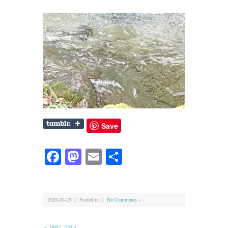
Save
Facebook
Mastodon
Email
共
有
2026-03-29 ｜ Posted in ｜
No Comments »
＜ IMG_5314