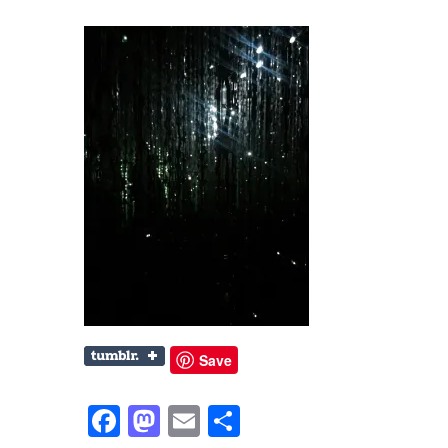
Save
Facebook
Mastodon
Email
共