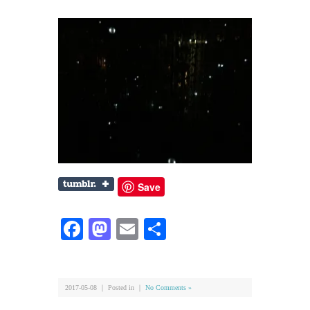
Save
Facebook
Mastodon
Email
共
有
2017-05-08 ｜ Posted in ｜
No Comments »