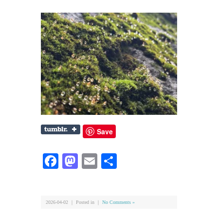
Save
Facebook
Mastodon
Email
共
有
2026-04-02 ｜ Posted in ｜
No Comments »