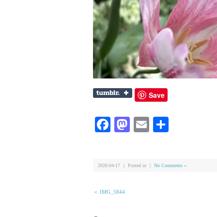
Save
Facebook
Mastodon
Email
共
有
2026-04-17 ｜ Posted in ｜
No Comments »
＜ IMG_5844