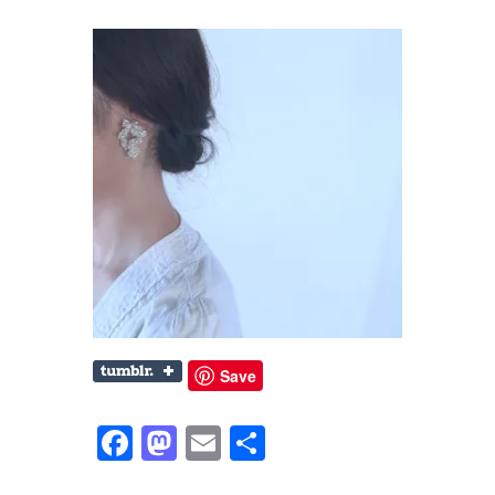
Save
Facebook
Mastodon
Email
共
有