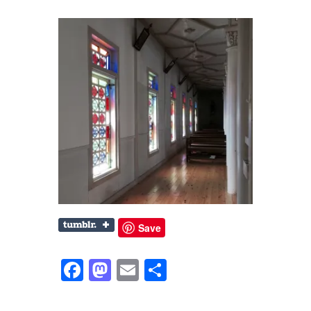
Save
Facebook
Mastodon
Email
共
有