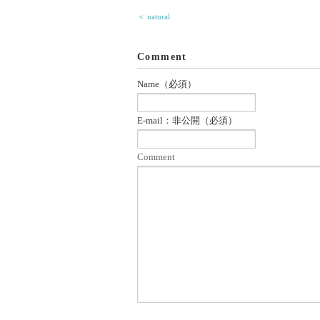
＜ natural
Comment
Name（必須）
E-mail：非公開（必須）
Comment