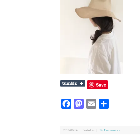
Save
Facebook
Mastodon
Email
共
有
2016-06-14 ｜ Posted in ｜
No Comments »