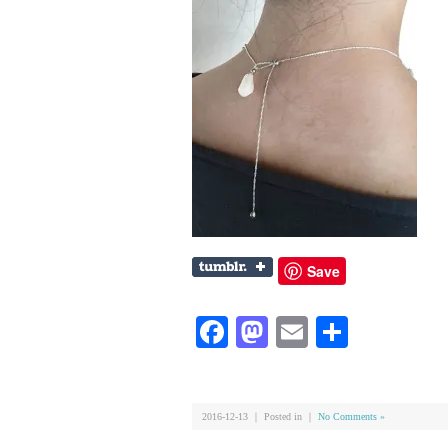
Save
Facebook
Mastodon
Email
共
有
2016-12-13 ｜ Posted in ｜
No Comments »