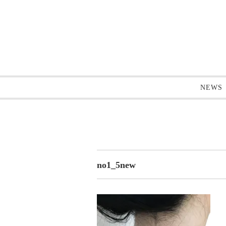
NEWS
no1_5new