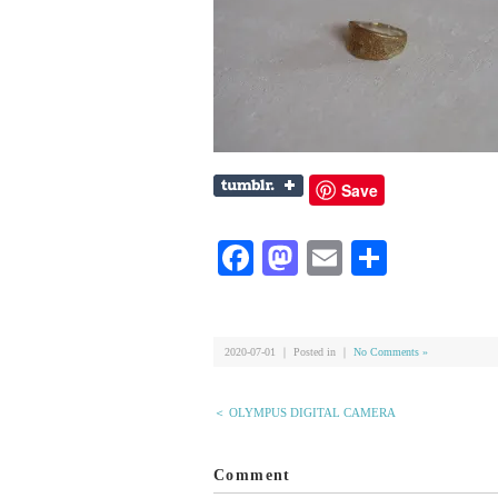
Save
Facebook
Mastodon
Email
共
有
2020-07-01 ｜ Posted in ｜
No Comments »
＜ OLYMPUS DIGITAL CAMERA
Comment