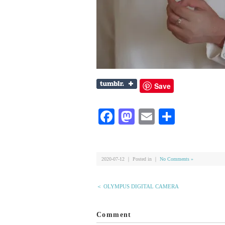
Save
Facebook
Mastodon
Email
共
有
2020-07-12 ｜ Posted in ｜
No Comments »
＜ OLYMPUS DIGITAL CAMERA
Comment