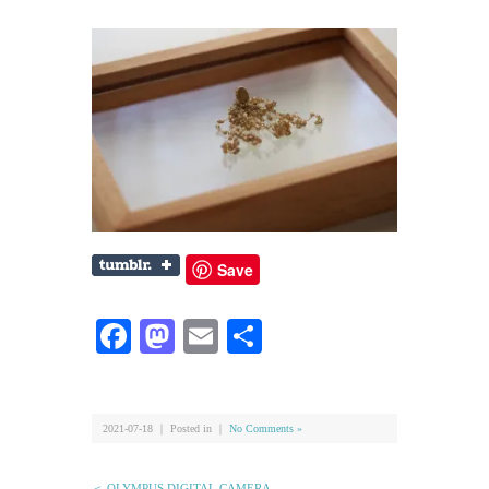
Save
Facebook
Mastodon
Email
共
有
2021-07-18 ｜ Posted in ｜
No Comments »
＜ OLYMPUS DIGITAL CAMERA