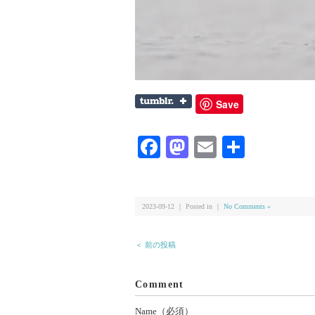
Save
Facebook
Mastodon
Email
共
有
2023-09-12 ｜ Posted in ｜
No Comments »
＜ 前の投稿
Comment
Name（必須）