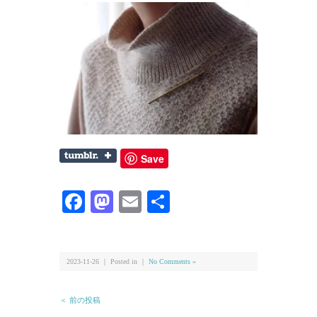
Save
Facebook
Mastodon
Email
共
有
2023-11-26 ｜ Posted in ｜
No Comments »
＜ 前の投稿