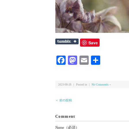
Save
Facebook
Mastodon
Email
共
有
2023-08-26 ｜ Posted in ｜
No Comments »
＜ 前の投稿
Comment
Name（必須）