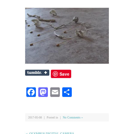
Save
Facebook
Mastodon
Email
共
有
2017-05-08 ｜ Posted in ｜
No Comments »
＜ OLYMPUS DIGITAL CAMERA